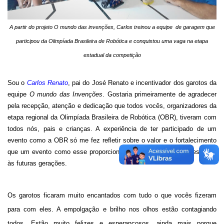
A partir do projeto O mundo das invenções, Carlos treinou a equipe de garagem que
participou da Olimpíada Brasileira de Robótica e conquistou uma vaga na etapa
estadual da competição
Sou o
Carlos Renato
, pai do José Renato e incentivador dos garotos da
equipe
O mundo das Invenções
. Gostaria primeiramente de agradecer
pela recepção, atenção e dedicação que todos vocês, organizadores da
etapa regional da Olimpíada Brasileira de Robótica (OBR), tiveram com
todos nós, pais e crianças. A experiência de ter participado de um
evento como a OBR só me fez refletir sobre o valor e o fortalecimento
que um evento como esse proporciona a toda sociedade, em especial
às futuras gerações.
Os garotos ficaram muito encantados com tudo o que vocês fizeram
para com eles. A empolgação e brilho nos olhos estão contagiando
todos. Estão muito felizes e esperançosos, ainda mais porque