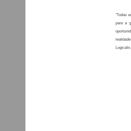
“Todas a
para a g
oportuni
realidad
Logicali