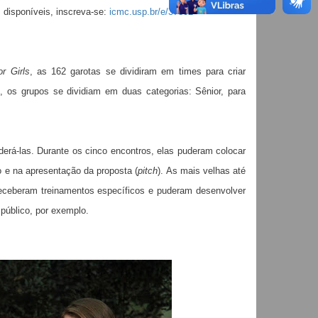
 disponíveis, inscreva-se:
icmc.usp.br/e/37802
r Girls
, as 162 garotas se dividiram em times para criar
, os grupos se dividiam em duas categorias: Sênior, para
erá-las. Durante os cinco encontros, elas puderam colocar
o e na apresentação da proposta (
pitch
). As mais velhas até
receberam treinamentos específicos e puderam desenvolver
 público, por exemplo.