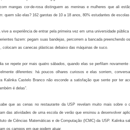
com mangas cor-de-rosa distinguem as meninas e mulheres que ali estão d
m: quem são elas? 162 garotas de 10 a 18 anos, 80% estudantes de escolas 
a vive a experiência de entrar pela primeira vez em uma universidade pública
erientes fazem: pegam suas bandejas, percorrem a bancada preenchendo os 
, colocam as canecas plásticas debaixo das máquinas de suco.
dia se repete por mais quatro sábados, quando elas se perfilam novamente 
velmente diferentes: há poucos olhares curiosos e elas sorriem, conver
ra Kalinka Castelo Branco não esconde a satisfação que sente por ter a
ambém é delas”.
sabe que as cenas no restaurante da USP revelam muito mais sobre o 
aram das atividades de uma escola de verão que ensinou a desenvolver apli
tituto de Ciências Matemáticas e de Computação (ICMC) da USP. Kalinka s
ram os campos em que podem atuar.