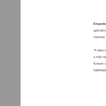
Empoder
aplicati
meninas 
“A ideia
a mão na
fizeram 
habilidad