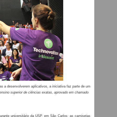
s a desenvolverem aplicativos, a iniciativa faz parte de um
 ensino superior de ciências exatas, aprovado em chamado
urante universitário da USP, em São Carlos: as camisetas