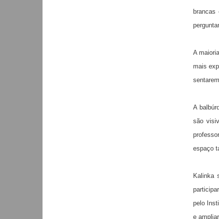
brancas 
pergunta
A maiori
mais exp
sentarem
A balbúr
são visi
professo
espaço t
Kalinka 
particip
pelo Ins
e amplia