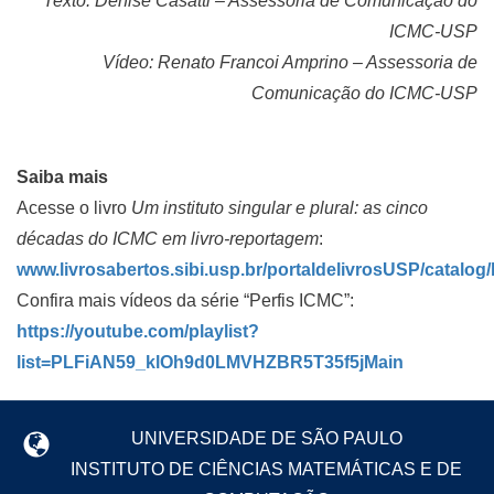
Texto: Denise Casatti – Assessoria de Comunicação do
ICMC-USP
Vídeo: Renato Francoi Amprino – Assessoria de
Comunicação do ICMC-USP
Saiba mais
Acesse o livro
Um instituto singular e plural: as cinco
décadas do ICMC em livro-reportagem
:
www.livrosabertos.sibi.usp.br/portaldelivrosUSP/catalog
Confira mais vídeos da série “Perfis ICMC”:
https://youtube.com/playlist?
list=PLFiAN59_klOh9d0LMVHZBR5T35f5jMain
UNIVERSIDADE DE SÃO PAULO
INSTITUTO DE CIÊNCIAS MATEMÁTICAS E DE