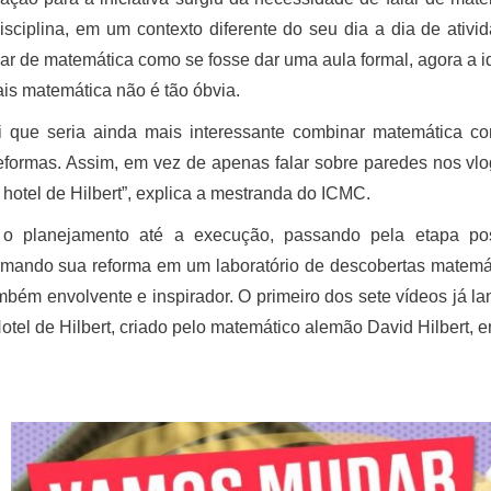
sciplina, em um contexto diferente do seu dia a dia de ativ
lar de matemática como se fosse dar uma aula formal, agora a i
is matemática não é tão óbvia.
i que seria ainda mais interessante combinar matemática co
formas. Assim, em vez de apenas falar sobre paredes nos vlo
hotel de Hilbert”, explica a mestranda do ICMC.
o planejamento até a execução, passando pela etapa pos
rmando sua reforma em um laboratório de descobertas matemát
bém envolvente e inspirador. O primeiro dos sete vídeos já 
tel de Hilbert, criado pelo matemático alemão David Hilbert, 