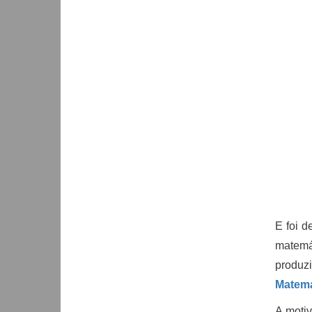
E foi d
matemá
produz
Matem
A motiv