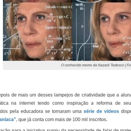
O conhecido meme da Nazaré Tedesco | Fo
epois de mais um desses lampejos de criatividade que a alun
tica na internet tendo como inspiração a reforma de se
idos pela educadora se tornaram uma
série de vídeos
disp
aníaca”
, que já conta com mais de 100 mil inscritos.
ação para a iniciativa surgiu da necessidade de falar de mate