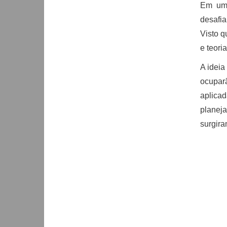
Em uma
desafia
Visto q
e teori
A ideia
ocupar
aplica
planej
surgir