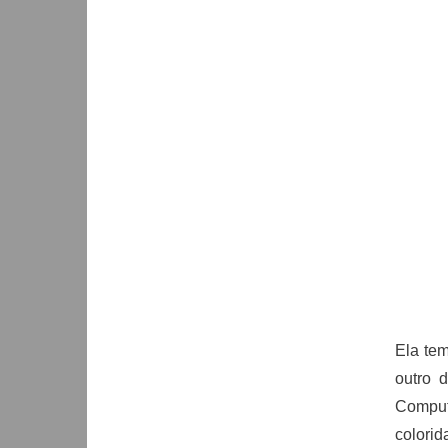
Ela te
outro 
Comput
colorid