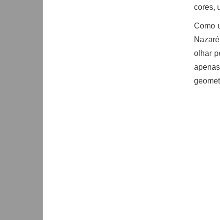
cores, 
Como u
Nazaré
olhar 
apenas
geometr