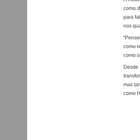
como di
para fa
nos qua
“Pense
como re
como o 
Desde 
transfo
mas tam
como Ho