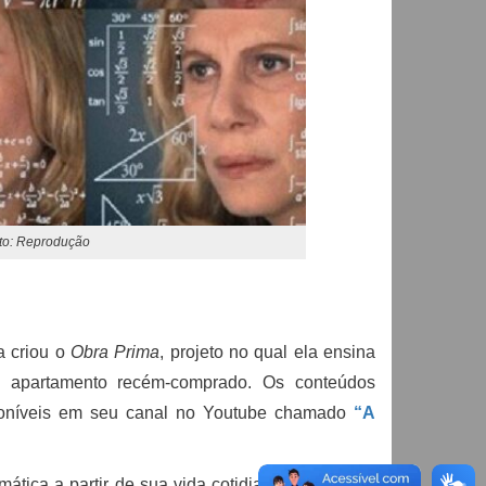
to: Reprodução
a criou o
Obra Prima
, projeto no qual ela ensina
u apartamento recém-comprado. Os conteúdos
oníveis em seu canal no Youtube chamado
“A
mática a partir de sua vida cotidiana e não mais