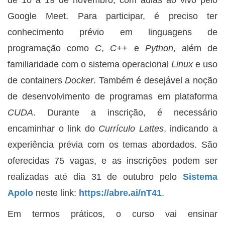
de 10 a 19 de novembro, com aulas ao vivo pelo
Google Meet. Para participar, é preciso ter
conhecimento prévio em linguagens de
programação como
C
,
C++
e
Python
, além de
familiaridade com o sistema operacional
Linux
e uso
de containers
Docker
. Também é desejável a noção
de desenvolvimento de programas em plataforma
CUDA
. Durante a inscrição, é necessário
encaminhar o link do
Currículo Lattes
, indicando a
experiência prévia com os temas abordados. São
oferecidas 75 vagas, e as inscrições podem ser
realizadas até dia 31 de outubro pelo
Sistema
Apolo
neste link:
https://abre.ai/nT41
.
Em termos práticos, o curso vai ensinar