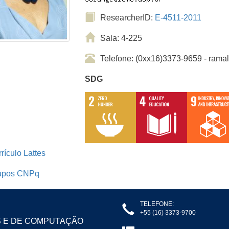
ResearcherID:
E-4511-2011
Sala: 4-225
Telefone: (0xx16)3373-9659 - ram
SDG
rículo Lattes
upos CNPq
TELEFONE:
+55 (16) 3373-9700
S E DE COMPUTAÇÃO