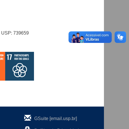
al USP: 739659
GSuite [email.usp.br]