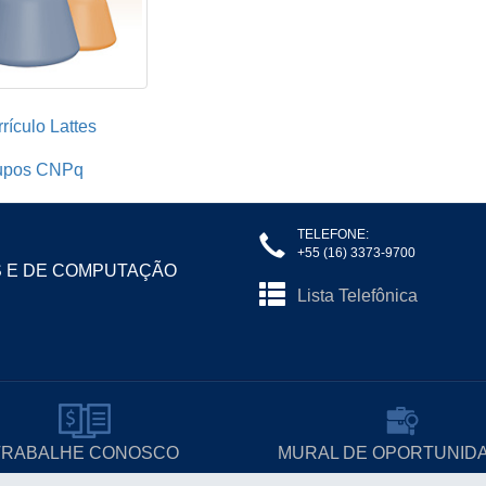
rículo Lattes
upos CNPq
TELEFONE:
+55 (16) 3373-9700
S E DE COMPUTAÇÃO
Lista Telefônica
TRABALHE CONOSCO
MURAL DE OPORTUNID