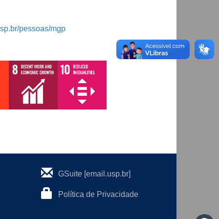
usp.br/pessoas/mgp
GSuite [email.usp.br]
Política de Privacidade