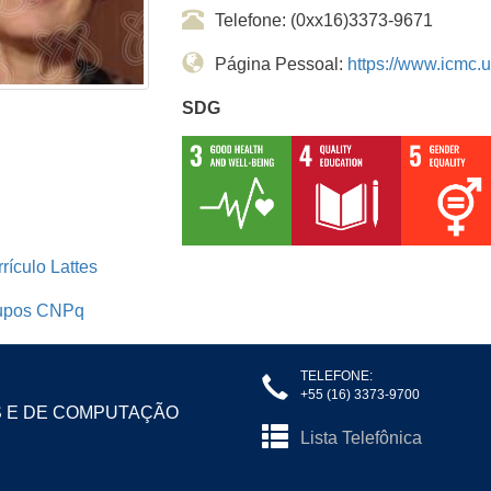
Telefone: (0xx16)3373-9671
Página Pessoal:
https://www.icmc.
SDG
rículo Lattes
upos CNPq
TELEFONE:
+55 (16) 3373-9700
S E DE COMPUTAÇÃO
Lista Telefônica