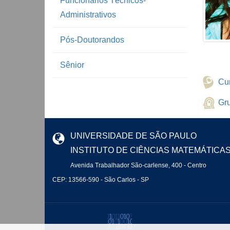
Funcionários Técnicos-
Administrativos
Pós-Doutorandos
Sênior
Cur
Gr
UNIVERSIDADE DE SÃO PAULO
INSTITUTO DE CIÊNCIAS MATEMÁTICA
Avenida Trabalhador São-carlense, 400 - Centro
CEP: 13566-590 - São Carlos - SP