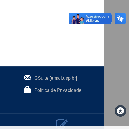
GSuite [email.usp.br]
Política de Privacidade