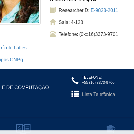
ResearcherID:
E-9828-2011
Sala: 4-128
Telefone: (0xx16)3373-9701
rículo Lattes
upos CNPq
TELEFONE:
+55 (16) 3373-9700
S E DE COMPUTAÇÃO
Lista Telefônica