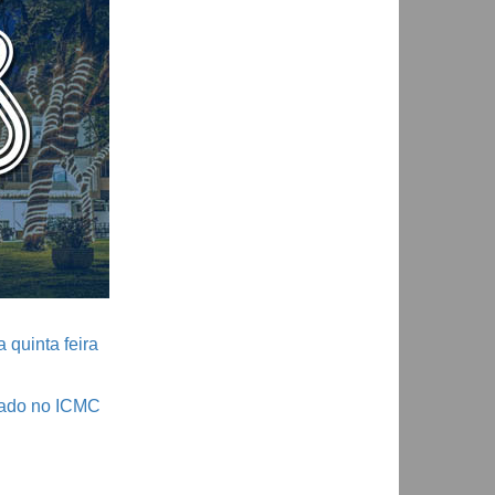
 quinta feira
iado no ICMC