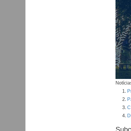
Notícia
P
P
C
D
Subc