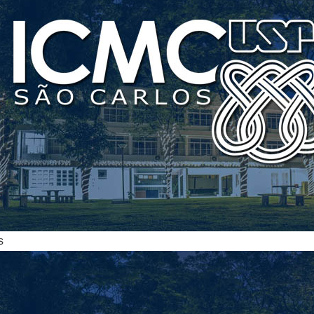
ias
s