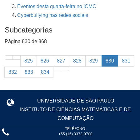
Eventos desta quarta-feira no ICMC
Cyberbullying nas redes sociais
Subcategorías
Página 830 de 868
825
826
827
828
829
830
831
832
833
834
UNIVERSIDADE DE SÃO PAULO
INSTITUTO DE CIÊNCIAS MATEMÁTICAS E DE
COMPUTAÇÃO
TELÉFONO:
+55 (16) 3373-9700