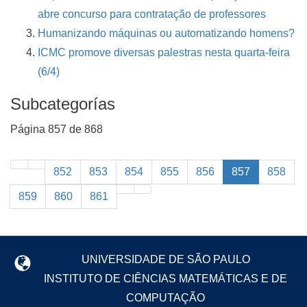
abre concurso para contratação de professores
Humanizando máquinas ou automatizando homens?
ICMC promove diversas palestras nesta quarta-feira
(6/4)
Subcategorías
Página 857 de 868
852
853
854
855
856
857
858
859
860
861
UNIVERSIDADE DE SÃO PAULO
INSTITUTO DE CIÊNCIAS MATEMÁTICAS E DE
COMPUTAÇÃO