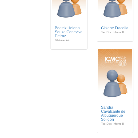
Beatriz Helena
Gislene Fracolla
Souza Ceneviva
Tec Doc Inform II
Deiroz
Bibliotecário
Sandra
Cavalcante de
Albuquerque
Soligon
Tec Doc Inform II