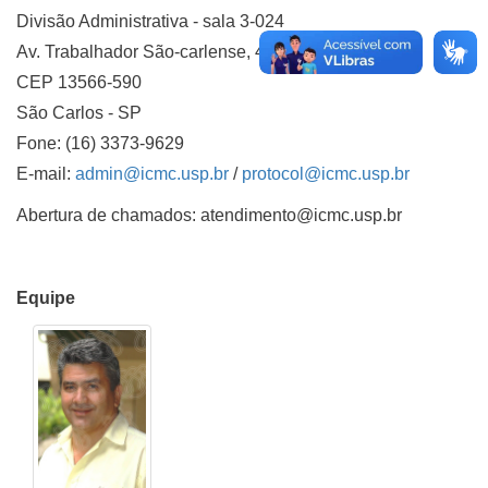
Divisão Administrativa - sala 3-024
Av. Trabalhador São-carlense, 400 - Centro
CEP 13566-590
São Carlos - SP
Fone: (16) 3373-9629
E-mail:
admin@icmc.usp.br
/
protocol@icmc.usp.br
Abertura de chamados: atendimento@icmc.usp.br
Equipe