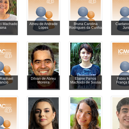
ci Machado
Alneu de Andrade
Bruna Carolina
Caetano
aina
Lopes
Rodrigues da Cunha
Jun
 Raphael
Dilvan de Abreu
Elaine Parros
Fábio 
ancio
Moreira
Machado de Sousa
França 