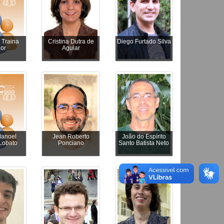
 Traina
Cristina Dutra de
Diego Furtado Silva
ior
Aguiar
Manoel
Jean Roberto
João do Espírito
Lobato
Ponciano
Santo Batista Neto