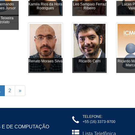
Fernando
Kamila Rios da Hora
Leo Sampaio Ferraz
Lucas P
es Junior
Rodrigues
Ribeiro
Val
 Teixeira
zolato
Renato Moraes Silva
Ricardo Cerri
Ricardo M
Marca
1
2
»
TELEFONE:
+55 (16) 3373-9700
S E DE COMPUTAÇÃO
Lista Telefônica