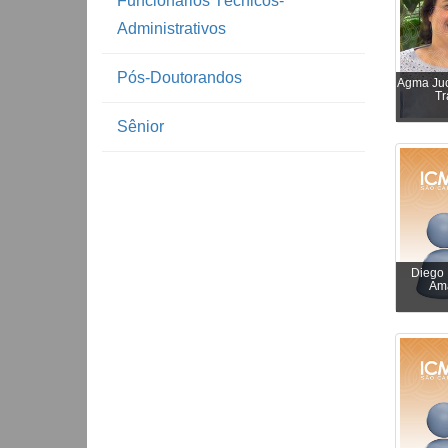
Funcionários Técnicos-
Administrativos
Pós-Doutorandos
Agma Ju
Tr
Sênior
Diego
Am