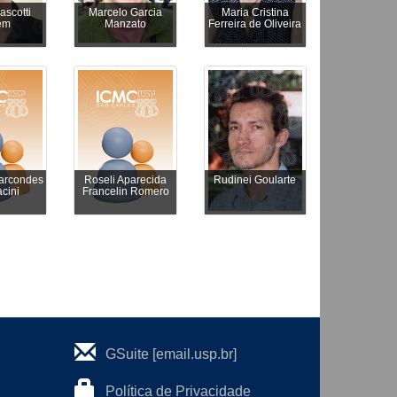
ascotti
Marcelo Garcia
Maria Cristina
em
Manzato
Ferreira de Oliveira
arcondes
Roseli Aparecida
Rudinei Goularte
cini
Francelin Romero
GSuite [email.usp.br]
Política de Privacidade