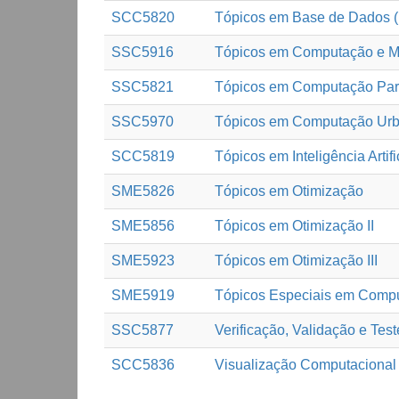
SCC5820
Tópicos em Base de Dados 
SSC5916
Tópicos em Computação e Ma
SSC5821
Tópicos em Computação Par
SSC5970
Tópicos em Computação Ur
SCC5819
Tópicos em Inteligência Artifi
SME5826
Tópicos em Otimização
SME5856
Tópicos em Otimização II
SME5923
Tópicos em Otimização III
SME5919
Tópicos Especiais em Compu
SSC5877
Verificação, Validação e Tes
SCC5836
Visualização Computacional