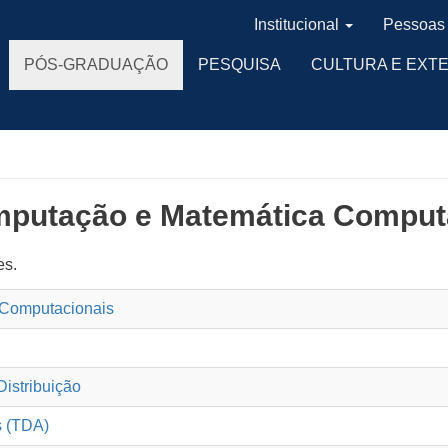
Institucional
Pessoas
PÓS-GRADUAÇÃO
PESQUISA
CULTURA E EXT
mputação e Matemática Comput
es.
 Computacionais
istribuição
s (TDA)