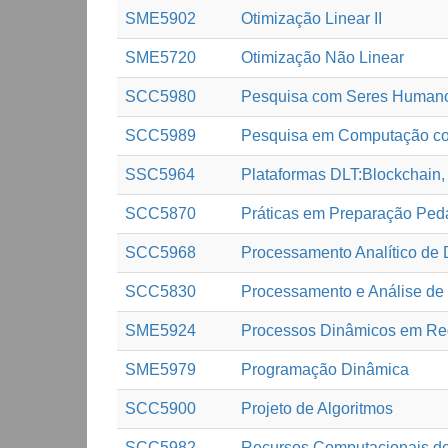
SME5902
Otimização Linear II
SME5720
Otimização Não Linear
SCC5980
Pesquisa com Seres Humanos
SCC5989
Pesquisa em Computação co
SSC5964
Plataformas DLT:Blockchain,
SCC5870
Práticas em Preparação Pe
SCC5968
Processamento Analítico de
SCC5830
Processamento e Análise de
SME5924
Processos Dinâmicos em R
SME5979
Programação Dinâmica
SCC5900
Projeto de Algoritmos
SCC5982
Recursos Computacionais de 