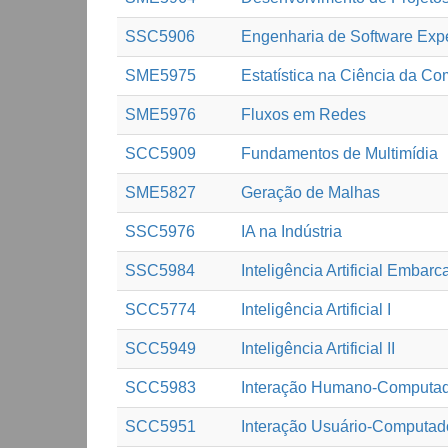
SSC5906
Engenharia de Software Exp
SME5975
Estatística na Ciência da C
SME5976
Fluxos em Redes
SCC5909
Fundamentos de Multimídia
SME5827
Geração de Malhas
SSC5976
IA na Indústria
SSC5984
Inteligência Artificial Embar
SCC5774
Inteligência Artificial I
SCC5949
Inteligência Artificial II
SCC5983
Interação Humano-Computa
SCC5951
Interação Usuário-Computador