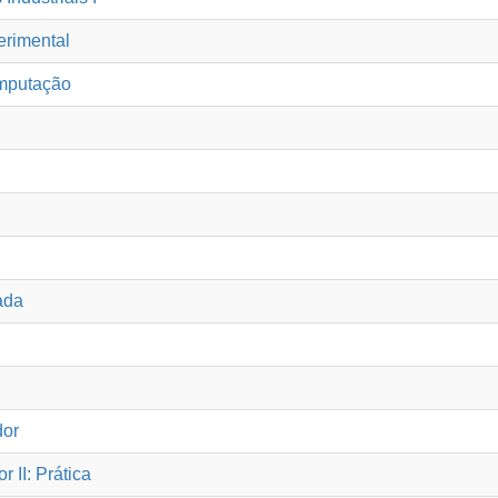
erimental
omputação
cada
dor
 II: Prática