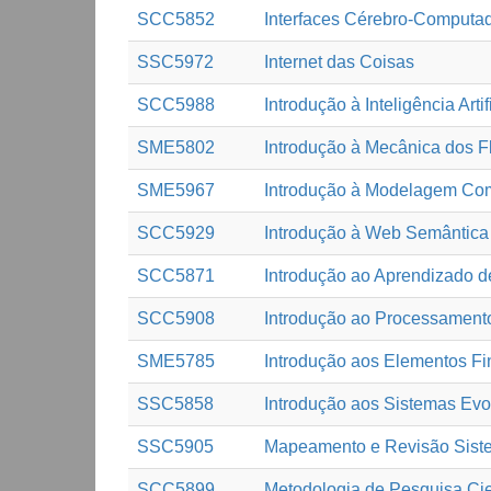
SCC5852
Interfaces Cérebro-Computa
SSC5972
Internet das Coisas
SCC5988
Introdução à Inteligência Artif
SME5802
Introdução à Mecânica dos F
SME5967
Introdução à Modelagem Comp
SCC5929
Introdução à Web Semântica
SCC5871
Introdução ao Aprendizado 
SCC5908
Introdução ao Processamento
SME5785
Introdução aos Elementos Fi
SSC5858
Introdução aos Sistemas Evo
SSC5905
Mapeamento e Revisão Sistem
SCC5899
Metodologia de Pesquisa Ci