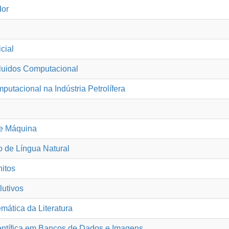
dor
icial
luidos Computacional
utacional na Indústria Petrolífera
de Máquina
 de Língua Natural
nitos
lutivos
ática da Literatura
entífica em Bancos de Dados e Imagens