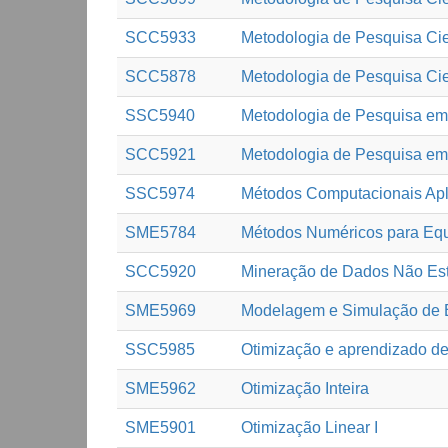
SCC5933
Metodologia de Pesquisa Ci
SCC5878
Metodologia de Pesquisa Cient
SSC5940
Metodologia de Pesquisa em 
SCC5921
Metodologia de Pesquisa em
SSC5974
Métodos Computacionais Apl
SME5784
Métodos Numéricos para Equ
SCC5920
Mineração de Dados Não Est
SME5969
Modelagem e Simulação de E
SSC5985
Otimização e aprendizado de
SME5962
Otimização Inteira
SME5901
Otimização Linear I