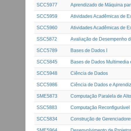
SCC5977
Aprendizado de Máquina par
SCC5959
Atividades Acadêmicas de Ex
SCC5960
Atividades Acadêmicas de Ex
SSC5872
Avaliação de Desempenho d
SCC5789
Bases de Dados I
SCC5845
Bases de Dados Multimedia
SCC5948
Ciência de Dados
SCC5986
Ciência de Dados e Aprendi
SME5873
Computação Paralela de Al
SSC5883
Computação Reconfigurável
SCC5834
Construção de Gerenciador
SME5964
Desenvolvimento de Projetos 