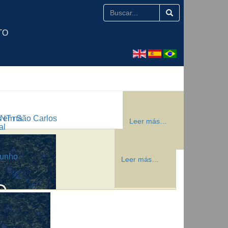
TO
ANT na
s em São Carlos
Leer más…
Leer más…
Leer más…
Leer más…
al
junho
Leer más…