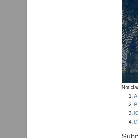
Notícia
A
P
I
D
Subc