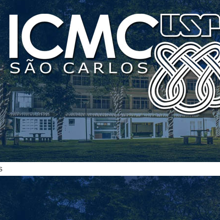
ias
s