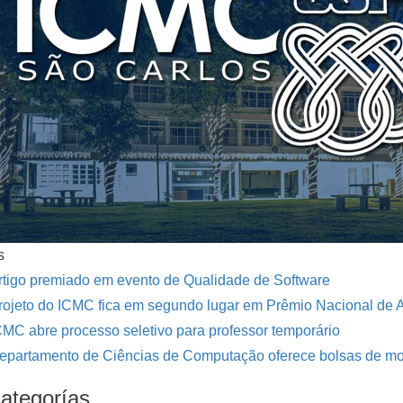
s
rtigo premiado em evento de Qualidade de Software
rojeto do ICMC fica em segundo lugar em Prêmio Nacional de 
CMC abre processo seletivo para professor temporário
epartamento de Ciências de Computação oferece bolsas de mon
ategorías