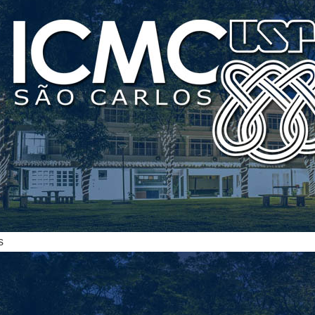
ias
s