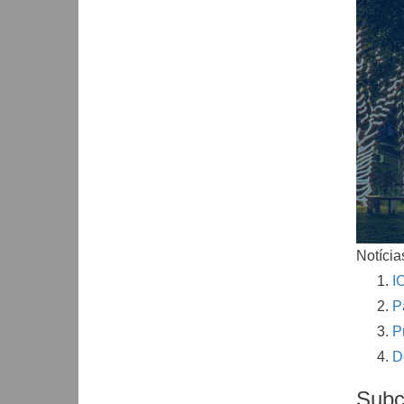
Notícia
I
P
P
D
Subc