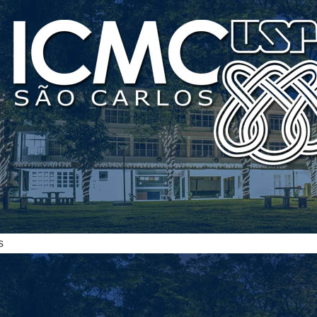
ias
s