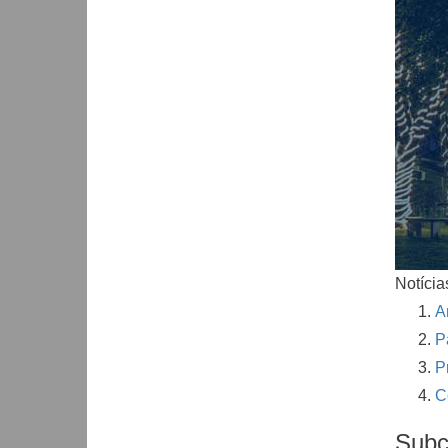
Notícia
A
P
P
C
Subc