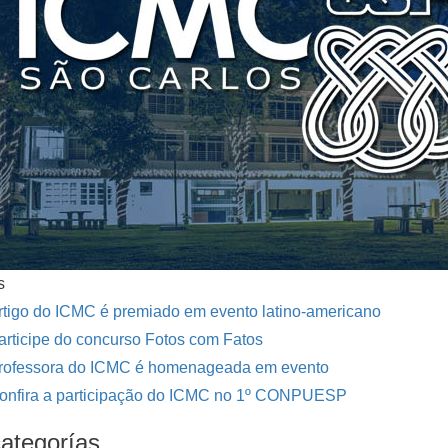
s
rtigo do ICMC é premiado em evento latino-americano
articipe do concurso Fotos com Fatos
rofessora do ICMC é homenageada em evento
onfira a participação do ICMC no 1º CONPUESP
ategorías