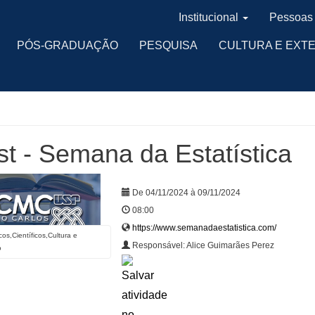
Institucional
Pessoas
PÓS-GRADUAÇÃO
PESQUISA
CULTURA E EXT
t - Semana da Estatística
De 04/11/2024 à 09/11/2024
08:00
https://www.semanadaestatistica.com/
os,Científicos,Cultura e
Responsável: Alice Guimarães Perez
o