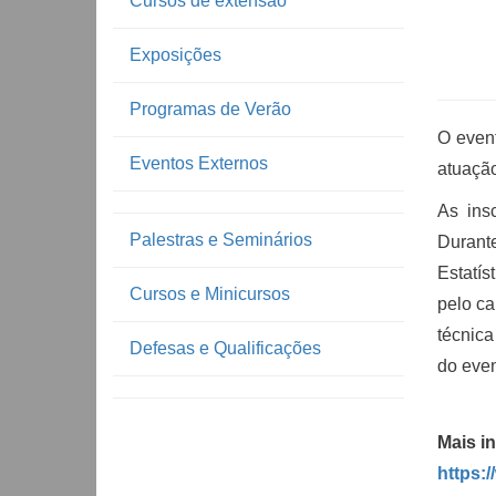
Cursos de extensão
Exposições
Programas de Verão
O event
Eventos Externos
atuação
As ins
Palestras e Seminários
Durant
Estatís
Cursos e Minicursos
pelo ca
técnica
Defesas e Qualificações
do even
Mais i
https: