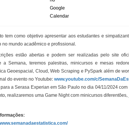
o tem como objetivo apresentar aos estudantes e simpatizant
 no mundo acadêmico e profissional.
crições estão abertas e podem ser realizadas pelo site ofi
e a Semana, teremos palestras, minicursos e mesas redo
tica Geoespacial, Cloud, Web Scraping e PySpark além de work
nal do evento no Youtube:
www.youtube.com/c/SemanaDaEsta
 para a Serasa Experian em São Paulo no dia 04/11/2024 com in
to, realizaremos uma Game Night com minicursos diferentões, j
nformações:
//www.semanadaestatistica.com/