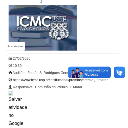
Acadêmicos
27/02/2025
10:30
Auditório Fernão S. Rodrigues Germano
https://www.icmc.usp.br/institucional/premios/premio-j-f-marar
Responsável: Comissão do Prêmio JF Marar