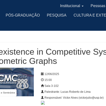
Institucional
Pessoas
PÓS-GRADUAÇÃO
PESQUISA
CULTURA E EXT
xistence in Competitive S
ometric Graphs
12/06/2025
15:00
Sala 3-102
Palestrante: Lucas Roberto de Lima
s e Seminários
Responsável: Victor Alves (victorjulio@usp.br)