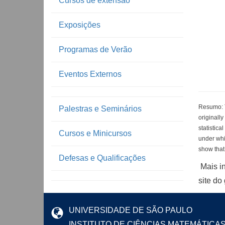
Cursos de extensão
Exposições
Programas de Verão
Eventos Externos
Resumo: T
Palestras e Seminários
originall
statistica
Cursos e Minicursos
under whi
show that 
Defesas e Qualificações
Mais i
site do
UNIVERSIDADE DE SÃO PAULO
INSTITUTO DE CIÊNCIAS MATEMÁTICA