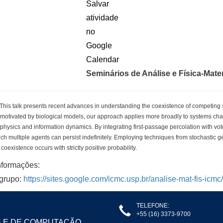
Seminários de Análise e Física-Mat
his talk presents recent advances in understanding the coexistence of competing 
y motivated by biological models, our approach applies more broadly to systems char
l physics and information dynamics. By integrating first-passage percolation with vo
ch multiple agents can persist indefinitely. Employing techniques from stochastic
coexistence occurs with strictly positive probability.
nformações:
 grupo:
https://sites.google.com/icmc.usp.br/analise-mat-fis-icmc/
TELEFONE:
+55 (16) 3373-9700
S E DE COMPUTAÇÃO