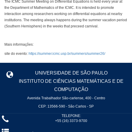
The ICMC Summer Meeting on Differential Equations is held every year at
the Department of Mathematics of the ICMC. It is intended to promote
interaction among researchers working on differential equations at nearby
institutions. The meeting always happens during the summer vacation period
(Southern Hemisphere) in the weeks that preceed carnival.
Mais informações:
site do evento:
https://summer.icmc.usp.br/summers/summer26/
UNIVERSIDADE DE SÃO PAULO
INSTITUTO DE CIÊNCIAS MATEMÁTICAS E DE
COMPUTAÇÃO
Avenida Trabalhador São-carlense, 400 - Centro
CEP: 13566-590 - São Carlos - SP
TELEFONE:
+55 (16) 3373-9700