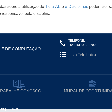
das sobre a utilização do
Tidia-AE
e
e-Disciplinas
podem ser sa
 responsável pela disciplina.
TELEFONE:
+55 (16) 3373-9700
S E DE COMPUTAÇÃO
Lista Telefônica
TRABALHE CONOSCO
MURAL DE OPORTUNID
 Computação