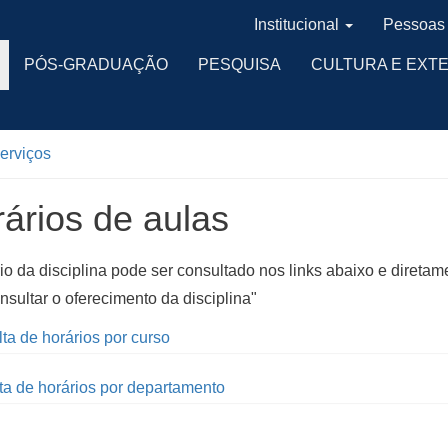
Institucional
Pessoas
PÓS-GRADUAÇÃO
PESQUISA
CULTURA E EXT
serviços
ários de aulas
io da disciplina pode ser consultado nos links abaixo e diretame
nsultar o oferecimento da disciplina"
a de horários por curso
a de horários por departamento