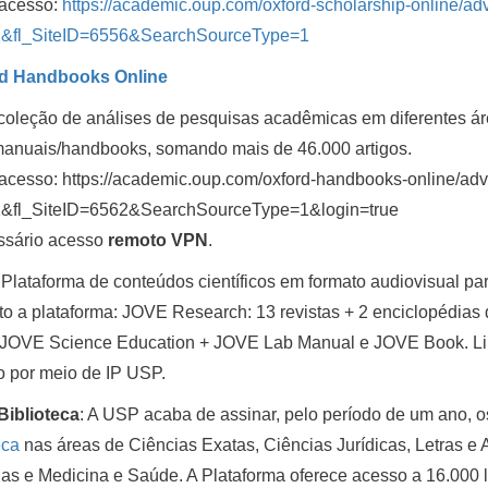
 acesso:
https://academic.oup.com/oxford-scholarship-online/a
&fl_SiteID=6556&SearchSourceType=1
d Handbooks Online
oleção de análises de pesquisas acadêmicas em diferentes á
manuais/handbooks, somando mais de 46.000 artigos.
 acesso: https://academic.oup.com/oxford-handbooks-online/a
&fl_SiteID=6562&SearchSourceType=1&login=true
ssário acesso
remoto VPN
.
 Plataforma de conteúdos científicos em formato audiovisual pa
o a plataforma: JOVE Research: 13 revistas + 2 enciclopédia
 JOVE Science Education + JOVE Lab Manual e JOVE Book. Li
o por meio de IP USP.
Biblioteca
: A USP acaba de assinar, pelo período de um ano, 
eca
nas áreas de Ciências Exatas, Ciências Jurídicas, Letras e 
as e Medicina e Saúde. A Plataforma oferece acesso a 16.000 l