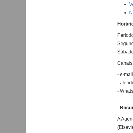
V
N
H
orári
Período
Segunda
Sábado
Canais
- e-mai
- atend
-
​
Whats
- Recu
A Agênc
(Elsevi