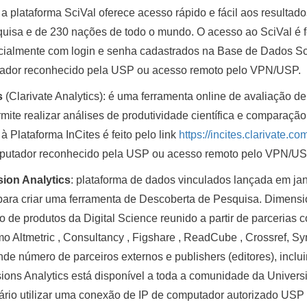
: a plataforma SciVal oferece acesso rápido e fácil aos resultad
uisa e de 230 nações de todo o mundo. O acesso ao SciVal é fe
ncialmente com login e senha cadastrados na Base de Dados S
ador reconhecido pela USP ou acesso remoto pelo VPN/USP.
s
(Clarivate Analytics): é uma ferramenta online de avaliação 
mite realizar análises de produtividade científica e comparaçã
à Plataforma InCites é feito pelo link
https://incites.clarivate.co
putador reconhecido pela USP ou acesso remoto pelo VPN/US
ion Analytics
: plataforma de dados vinculados lançada em jan
ara criar uma ferramenta de Descoberta de Pesquisa. Dimensio
o de produtos da Digital Science reunido a partir de parcerias
mo Altmetric , Consultancy , Figshare , ReadCube , Crossref, 
de número de parceiros externos e publishers (editores), incl
ons Analytics está disponível a toda a comunidade da Universi
rio utilizar uma conexão de IP de computador autorizado USP e