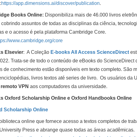
:
https://app.dimensions.ai/discover/publication
.
dge Books Online:
Disponibiliza mais de 46.000 livros eletr
cobrindo assuntos de todas as disciplinas da ciência, tecnolog
s e o acesso é pela plataforma Cambridge Core.
tps://www.cambridge.org/core
s Elsevier
: A Coleção
E-books All Access ScienceDirect
es
022. Trata-se de todo o conteúdo de eBooks do ScienceDirect d
s de conhecimento estão disponíveis em texto completo. São mai
nciclopédias, livros textos até series de livro. Os usuários da
remoto VPN
aos computadores da universidade.
s Oxford Scholarship Online e Oxford Handbooks Online
d Scholarship Online
iblioteca online que fornece acesso a textos completos de t
University Press e abrange quase todas as áreas acadêmicas.