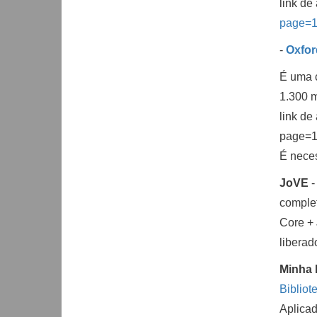
link de
page=1
-
Oxfor
É uma c
1.300 
link de
page=1
É nece
JoVE
-
complet
Core +
liberad
Minha 
Bibliot
Aplicad