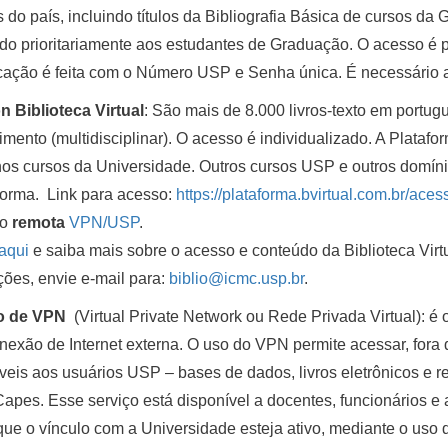
s do país, incluindo títulos da Bibliografia Básica de cursos 
do prioritariamente aos estudantes de Graduação. O acesso é p
icação é feita com o Número USP e Senha única. É necessário
 Biblioteca Virtual
: São mais de 8.000 livros-texto em portu
mento (multidisciplinar). O acesso é individualizado. A Plataf
nos cursos da Universidade. Outros cursos USP e outros domí
forma. Link para acesso:
https://plataforma.bvirtual.com.br/ace
ão
remota
VPN/USP
.
aqui
e saiba mais sobre o acesso e conteúdo da Biblioteca Virt
ções, envie e-mail para:
biblio@icmc.usp.br
.
o de VPN
(Virtual Private Network ou Rede Privada Virtual): é
exão de Internet externa. O uso do VPN permite acessar, fora 
veis aos usuários USP – bases de dados, livros eletrônicos e r
Capes. Esse serviço está disponível a docentes, funcionários 
ue o vínculo com a Universidade esteja ativo, mediante o us