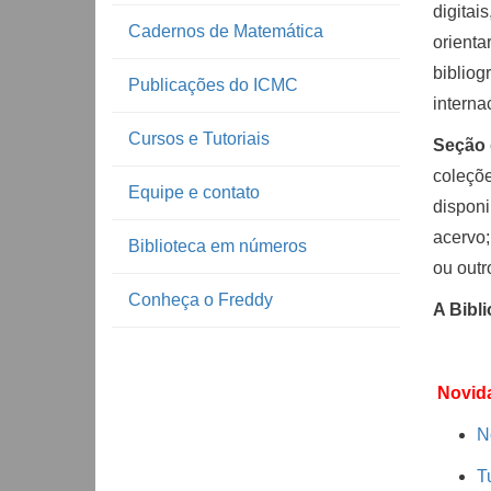
digitai
Cadernos de Matemática
orienta
bibliog
Publicações do ICMC
interna
Cursos e Tutoriais
Seção 
coleçõe
Equipe e contato
disponi
acervo;
Biblioteca em números
ou outr
Conheça o Freddy
A Bibli
Novid
N
T