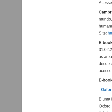
Acesse
Cambri
mundo, 
humana
Site:
ht
E-book
31.02.2
as área
desde e
acesso
E-book
-
Oxfor
É uma b
Oxford 