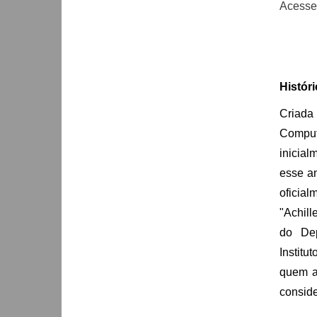
Acesse
Históri
Criada
Compu
inicial
esse a
oficia
"Achill
do Dep
Institu
quem a
conside