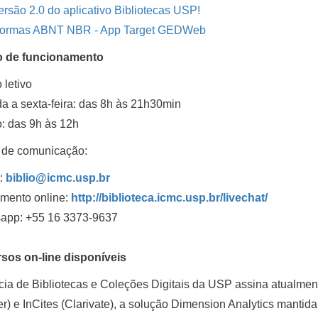
ersão 2.0 do aplicativo Bibliotecas USP!
ormas ABNT NBR - App Target GEDWeb
o de funcionamento
 letivo
 a sexta-feira: das 8h às 21h30min
: das 9h às 12h
 de comunicação:
l:
biblio@icmc.usp.br
imento online:
http://biblioteca.icmc.usp.br/livechat/
app:
+55 16 3373-9637
rsos on-line disponíveis
ia de Bibliotecas e Coleções Digitais da USP assina atualment
er) e InCites (Clarivate), a solução Dimension Analytics mantida