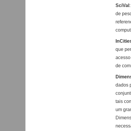
SciVal
de pesq
refere
comput
InCitie
que per
acesso 
de com
Dimens
dados p
conjunt
tais co
um gran
Dimensi
necessá