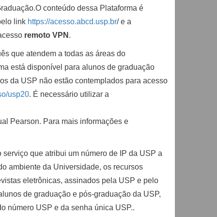
da Graduação.O conteúdo dessa Plataforma é
elo link
https://acesso.abcd.usp.br
/ e a
 acesso
remoto VPN
.
guês que atendem a todas as áreas do
orma está disponível para alunos de graduação
nios da USP não estão contemplados para acesso
sso/usp20
. É necessário utilizar a
ual Pearson. Para mais informações e
 o serviço que atribui um número de IP da USP a
do ambiente da Universidade, os recursos
evistas eletrônicas, assinados pela USP e pelo
e alunos de graduação e pós-graduação da USP,
o do número USP e da senha única USP..