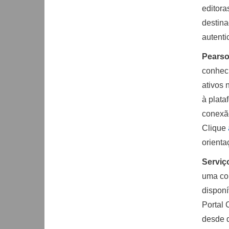
editora
destina
autent
Pearson
conheci
ativos 
à plata
conex
Clique
orienta
Serviç
uma con
disponí
Portal 
desde q