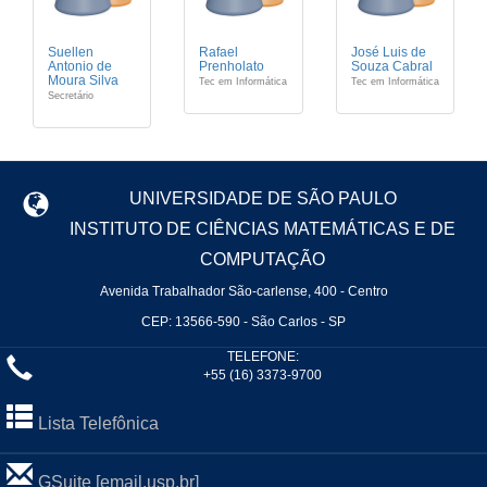
Suellen
Rafael
José Luis de
Antonio de
Prenholato
Souza Cabral
Moura Silva
Tec em Informática
Tec em Informática
Secretário
UNIVERSIDADE DE SÃO PAULO
INSTITUTO DE CIÊNCIAS MATEMÁTICAS E DE
COMPUTAÇÃO
Avenida Trabalhador São-carlense, 400 - Centro
CEP: 13566-590 - São Carlos - SP
TELEFONE:
+55 (16) 3373-9700
Lista Telefônica
GSuite [email.usp.br]