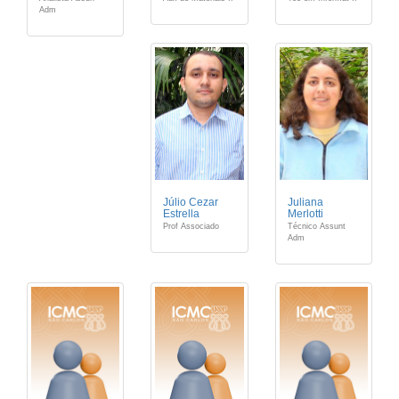
Adm
Júlio Cezar
Juliana
Estrella
Merlotti
Prof Associado
Técnico Assunt
Adm