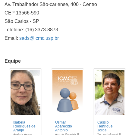
Av. Trabalhador São-carlense, 400 - Centro
CEP 13566-590
São Carlos - SP
Telefone: (16) 3373-8873
Email:
sads@icmc.usp.br
Equipe
Isabela
Osmar
Cassio
Rodrigues de
Aparecido
Henrique
Araujo
Antonio
Jorge
Analista Assun
Aux de Materiais II
Tec em Informat II