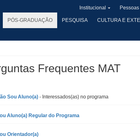
Institucional
Pessoas
PÓS-GRADUAÇÃO
PESQUISA
CULTURA E EXT
rguntas Frequentes MAT
ão Sou Aluno(a)
- Interessados(as) no programa
ou Aluno(a) Regular do Programa
ou Orientador(a)