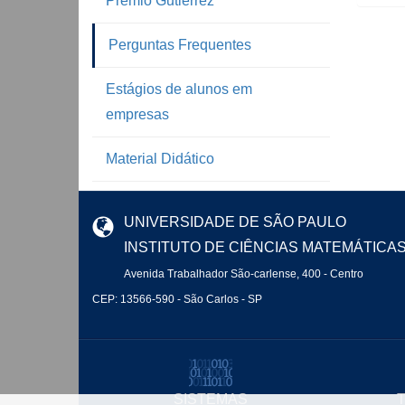
Prêmio Gutierrez
Perguntas Frequentes
Estágios de alunos em
empresas
Material Didático
UNIVERSIDADE DE SÃO PAULO
INSTITUTO DE CIÊNCIAS MATEMÁTICA
Avenida Trabalhador São-carlense, 400 - Centro
CEP: 13566-590 - São Carlos - SP
SISTEMAS