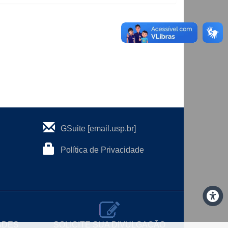
GSuite [email.usp.br]
Política de Privacidade
ADES
SOLICITE SUA DIVULGAÇÃO