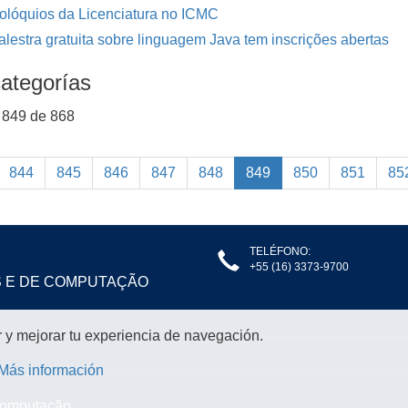
olóquios da Licenciatura no ICMC
alestra gratuita sobre linguagem Java tem inscrições abertas
ategorías
 849 de 868
844
845
846
847
848
849
850
851
85
TELÉFONO:
+55 (16) 3373-9700
S E DE COMPUTAÇÃO
r y mejorar tu experiencia de navegación.
Más información
 Computação