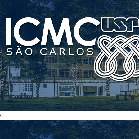
ias
s