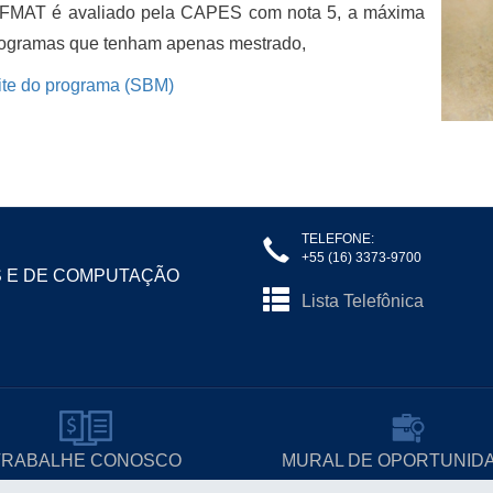
MAT é avaliado pela CAPES com nota 5, a máxima
rogramas que tenham apenas mestrado,
ite do programa (SBM)
TELEFONE:
+55 (16) 3373-9700
S E DE COMPUTAÇÃO
Lista Telefônica
TRABALHE CONOSCO
MURAL DE OPORTUNID