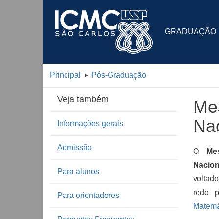
GRADUAÇÃO
Principal
Pós-Graduação
Veja também
Mes
Nac
Informações gerais
Admissão
O
Me
Nacio
Para alunos
voltad
rede p
Para orientadores
Matemá